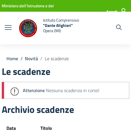
Vai ai contenuti
Vai al menu di navigazione
Vai al footer
Ministero dell'Istruzione e del
Accedi
Merito
Istituto Comprensivo
"Dante Alighieri"
Opera (MI)
Home
Novità
Le scadenze
Le scadenze
Attenzione
Nessuna scadenza in corso!
Archivio scadenze
Data
Titolo