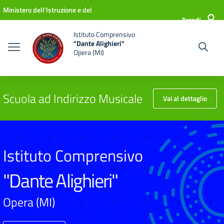
Vai ai contenuti
Vai al menu di navigazione
Vai al footer
Ministero dell'Istruzione e del
Accedi
Merito
Istituto Comprensivo
"Dante Alighieri"
Opera (MI)
Scuola ad Indirizzo Musicale
Vai al dettaglio
Istituto Comprensivo
"Dante Alighieri"
Opera (MI)