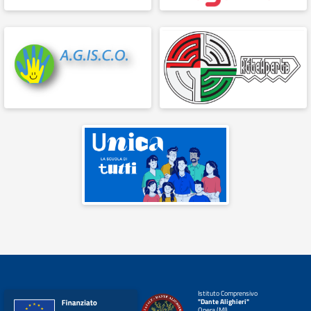
Istituto Comprensivo
"Dante Alighieri"
Opera (MI)