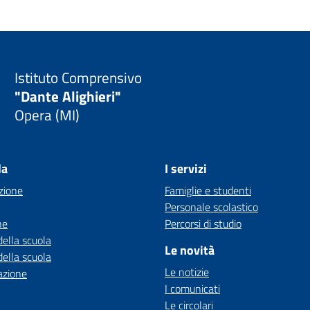
Istituto Comprensivo
"Dante Alighieri"
Opera (MI)
la
I servizi
zione
Famiglie e studenti
Personale scolastico
ne
Percorsi di studio
della scuola
Le novità
della scuola
Le notizie
azione
I comunicati
Le circolari