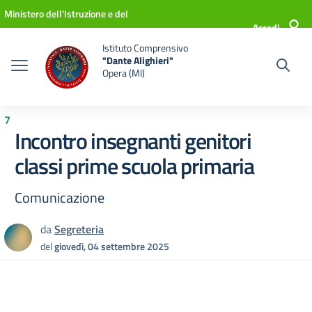
Vai ai contenuti
Vai al menu di navigazione
Vai al footer
Ministero dell'Istruzione e del
Accedi
Merito
Istituto Comprensivo
"Dante Alighieri"
Opera (MI)
7
Incontro insegnanti genitori
classi prime scuola primaria
Comunicazione
da
Segreteria
del
giovedì, 04 settembre 2025