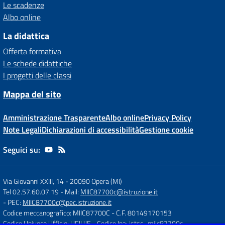
Le scadenze
Albo online
La didattica
Offerta formativa
Le schede didattiche
I progetti delle classi
Mappa del sito
Amministrazione Trasparente
Albo online
Privacy Policy
Note Legali
Dichiarazioni di accessibilità
Gestione cookie
Seguici su:
Via Giovanni XXIII, 14
-
20090 Opera (MI)
Tel 02.57.60.07.19
- Mail:
MIIC87700c@istruzione.it
- PEC:
MIIC87700c@pec.istruzione.it
Codice meccanografico: MIIC87700C
- C.F. 80149170153
Codice Univoco Ufficio: UFJUJE
- Codice Ipa: istsc_miic87700c