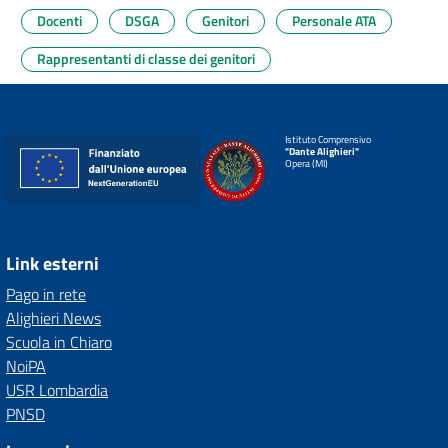
Docenti
DSGA
Genitori
Personale ATA
Rappresentanti di classe dei genitori
Istituto Comprensivo
"Dante Alighieri"
Opera (MI)
Link esterni
Pago in rete
Alighieri News
Scuola in Chiaro
NoiPA
USR Lombardia
PNSD