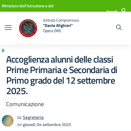
Vai ai contenuti
Vai al menu di navigazione
Vai al footer
Ministero dell'Istruzione e del
Accedi
Merito
Istituto Comprensivo
"Dante Alighieri"
Opera (MI)
8
Accoglienza alunni delle classi
Prime Primaria e Secondaria di
Primo grado del 12 settembre
2025.
Comunicazione
da
Segreteria
del
giovedì, 04 settembre 2025