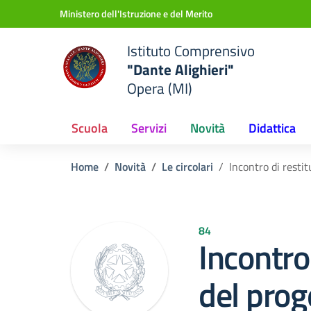
Vai ai contenuti
Vai al menu di navigazione
Vai al footer
Ministero dell'Istruzione e del Merito
Istituto Comprensivo
"Dante Alighieri"
Opera (MI)
Scuola
Servizi
Novità
Didattica
Home
Novità
Le circolari
Incontro di restit
84
Incontro
del prog