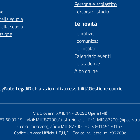
Personale scolastico
ne
Percorsi di studio
della scuola
Le novità
della scuola
Le notizie
azione
I comunicati
Le circolari
Calendario eventi
Le scadenze
Albo online
cy
Note Legali
Dichiarazioni di accessibilità
Gestione cookie
Via Giovanni XXIII, 14
-
20090 Opera (MI)
.57.60.07.19
- Mail:
MIIC87700c@istruzione.it
- PEC:
MIIC87700c@pec.istruz
Codice meccanografico: MIIC87700C
- C.F. 80149170153
Codice Univoco Ufficio: UFJUJE
- Codice Ipa: istsc_miic87700c