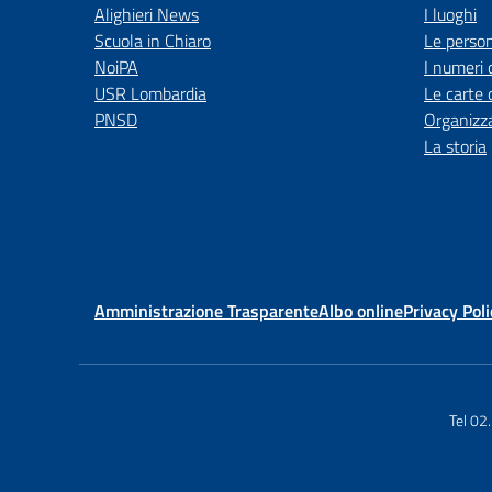
Alighieri News
I luoghi
Scuola in Chiaro
Le perso
NoiPA
I numeri 
USR Lombardia
Le carte 
PNSD
Organizz
La storia
Amministrazione Trasparente
Albo online
Privacy Poli
Tel 02