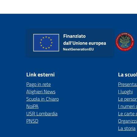
Link esterni
La scuo
Pago in rete
Presenta
Alighieri News
I luoghi
Scuola in Chiaro
Le perso
NoiPA
I numeri 
USR Lombardia
Le carte 
PNSD
Organizz
La storia