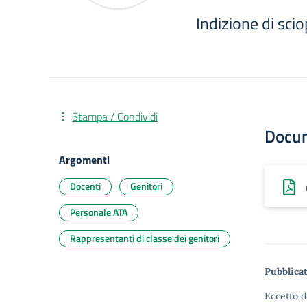
Indizione di sci
Stampa / Condividi
Docu
Argomenti
Docenti
Genitori
Personale ATA
Rappresentanti di classe dei genitori
Pubblicat
Eccetto d