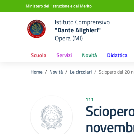
Vai ai contenuti
Vai al menu di navigazione
Vai al footer
Ministero dell'Istruzione e del Merito
Istituto Comprensivo
"Dante Alighieri"
Opera (MI)
Scuola
Servizi
Novità
Didattica
Home
Novità
Le circolari
Sciopero del 28
111
Sciopero
novemb