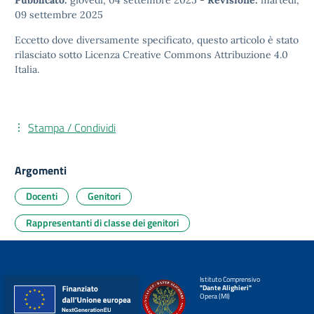
Pubblicato:
giovedì, 04 settembre 2025
-
Revisione:
martedì,
09 settembre 2025
Eccetto dove diversamente specificato, questo articolo è stato
rilasciato sotto
Licenza Creative Commons Attribuzione 4.0
Italia.
Stampa / Condividi
Argomenti
Docenti
Genitori
Rappresentanti di classe dei genitori
Istituto Comprensivo
"Dante Alighieri"
Opera (MI)