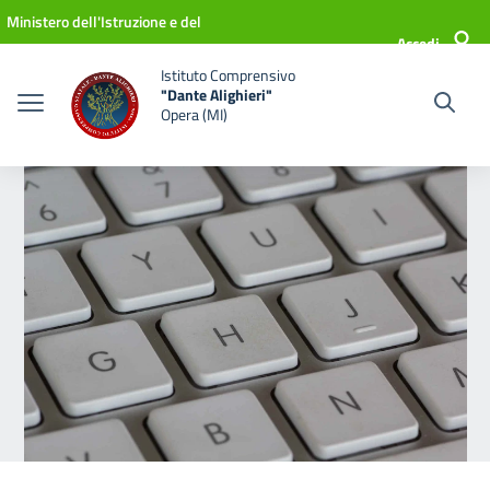
Vai ai contenuti
Vai al menu di navigazione
Vai al footer
Ministero dell'Istruzione e del
Accedi
Merito
Istituto Comprensivo
"Dante Alighieri"
Opera (MI)