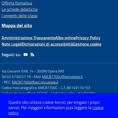
Offerta formativa
Le schede didattiche
I progetti delle classi
Mappa del sito
Amministrazione Trasparente
Albo online
Privacy Policy
Note Legali
Dichiarazioni di accessibilità
Gestione cookie
Seguici su:
Via Giovanni XXIII, 14
-
20090 Opera (MI)
Tel 02.57.60.07.19
- Mail:
MIIC87700c@istruzione.it
- PEC:
MIIC87700c@pec.istruzione.it
Codice meccanografico: MIIC87700C
- C.F. 80149170153
Codice Univoco Ufficio: UFJUJE
- Codice Ipa: istsc_miic87700c
Questo sito utilizza cookie tecnici per erogare i propri
servizi.
Per maggiori informazioni puoi leggere la
cookie
Concept & Design by
Designers Italia
policy
.
Sito web realizzato con CMS
SCUOLASTICO