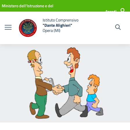
Vai ai contenuti
Vai al menu di navigazione
Vai al footer
Ministero dell'Istruzione e del
Accedi
Merito
Istituto Comprensivo
"Dante Alighieri"
Opera (MI)