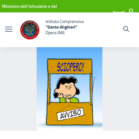
Vai ai contenuti
Vai al menu di navigazione
Vai al footer
Ministero dell'Istruzione e del
Accedi
Merito
Istituto Comprensivo
"Dante Alighieri"
Opera (MI)