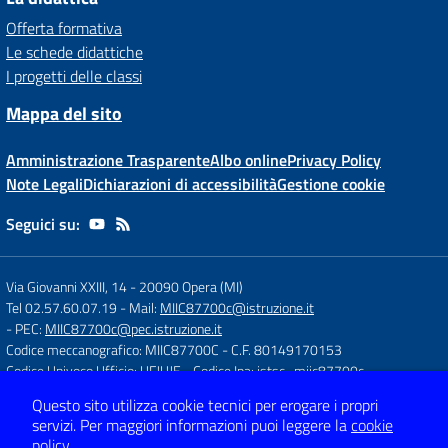
Offerta formativa
Le schede didattiche
I progetti delle classi
Mappa del sito
Amministrazione Trasparente
Albo online
Privacy Policy
Note Legali
Dichiarazioni di accessibilità
Gestione cookie
Seguici su:
Via Giovanni XXIII, 14
-
20090 Opera (MI)
Tel 02.57.60.07.19
- Mail:
MIIC87700c@istruzione.it
- PEC:
MIIC87700c@pec.istruzione.it
Codice meccanografico: MIIC87700C
- C.F. 80149170153
Codice Univoco Ufficio: UFJUJE
- Codice Ipa: istsc_miic87700c
Questo sito utilizza cookie tecnici per erogare i propri
servizi.
Per maggiori informazioni puoi leggere la
cookie
Concept & Design by
Designers Italia
policy
.