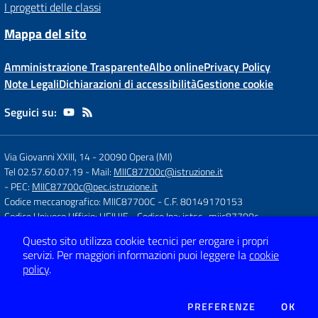
I progetti delle classi
Mappa del sito
Amministrazione Trasparente
Albo online
Privacy Policy
Note Legali
Dichiarazioni di accessibilità
Gestione cookie
Seguici su:
Via Giovanni XXIII, 14
-
20090 Opera (MI)
Tel 02.57.60.07.19
- Mail:
MIIC87700c@istruzione.it
- PEC:
MIIC87700c@pec.istruzione.it
Codice meccanografico: MIIC87700C
- C.F. 80149170153
Codice Univoco Ufficio: UFJUJE
- Codice Ipa: istsc_miic87700c
Questo sito utilizza cookie tecnici per erogare i propri
servizi.
Per maggiori informazioni puoi leggere la
cookie
Concept & Design by
Designers Italia
policy
.
Sito web realizzato con CMS
SCUOLASTICO
DEI COOKIE
PREFERENZE
OK