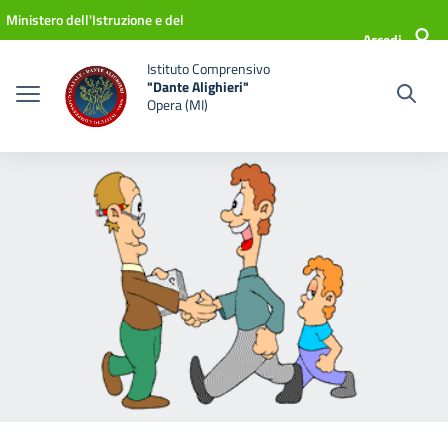
Vai ai contenuti
Vai al menu di navigazione
Vai al footer
Ministero dell'Istruzione e del
Accedi
Merito
Istituto Comprensivo
"Dante Alighieri"
Opera (MI)