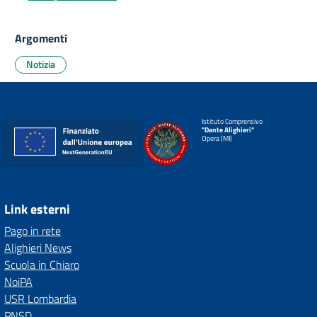
Argomenti
Notizia
Istituto Comprensivo
"Dante Alighieri"
Opera (MI)
Link esterni
Pago in rete
Alighieri News
Scuola in Chiaro
NoiPA
USR Lombardia
PNSD