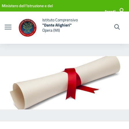
Vai ai contenuti
Vai al menu di navigazione
Vai al footer
Ministero dell'Istruzione e del
Accedi
Merito
Istituto Comprensivo
"Dante Alighieri"
Opera (MI)