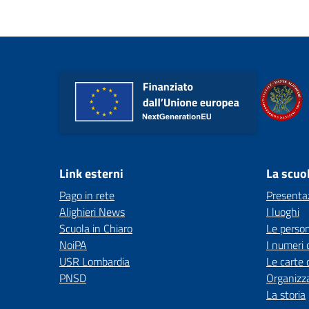
Link esterni
La scuo
Pago in rete
Presenta
Alighieri News
I luoghi
Scuola in Chiaro
Le perso
NoiPA
I numeri 
USR Lombardia
Le carte 
PNSD
Organizz
La storia