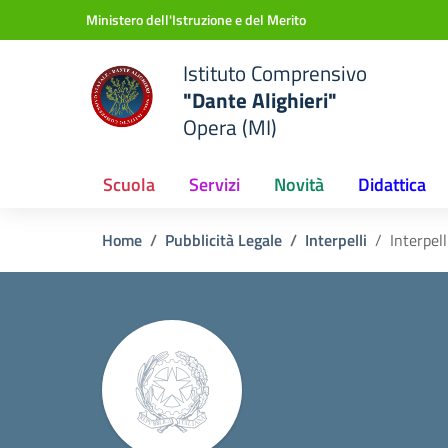
Vai ai contenuti
Vai al menu di navigazione
Vai al footer
Ministero dell'Istruzione e del Merito
Istituto Comprensivo
"Dante Alighieri"
Opera (MI)
Scuola
Servizi
Novità
Didattica
Home
Pubblicità Legale
Interpelli
Interpell