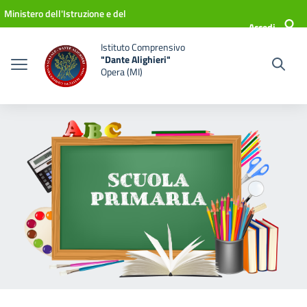
Vai ai contenuti
Vai al menu di navigazione
Vai al footer
Ministero dell'Istruzione e del
Accedi
Merito
Istituto Comprensivo
"Dante Alighieri"
Opera (MI)