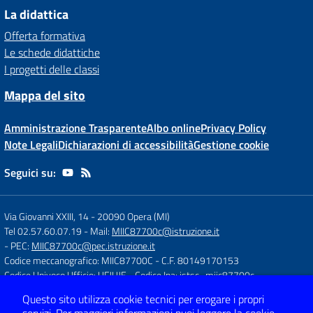
La didattica
Offerta formativa
Le schede didattiche
I progetti delle classi
Mappa del sito
Amministrazione Trasparente
Albo online
Privacy Policy
Note Legali
Dichiarazioni di accessibilità
Gestione cookie
Seguici su:
Via Giovanni XXIII, 14
-
20090 Opera (MI)
Tel 02.57.60.07.19
- Mail:
MIIC87700c@istruzione.it
- PEC:
MIIC87700c@pec.istruzione.it
Codice meccanografico: MIIC87700C
- C.F. 80149170153
Codice Univoco Ufficio: UFJUJE
- Codice Ipa: istsc_miic87700c
Questo sito utilizza cookie tecnici per erogare i propri