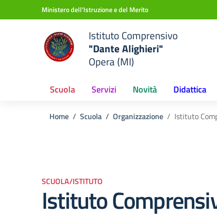
Vai ai contenuti
Vai al menu di navigazione
Vai al footer
Ministero dell'Istruzione e del Merito
Istituto Comprensivo
"Dante Alighieri"
Opera (MI)
Scuola
Servizi
Novità
Didattica
Home
Scuola
Organizzazione
Istituto Com
SCUOLA/ISTITUTO
Istituto Comprensi